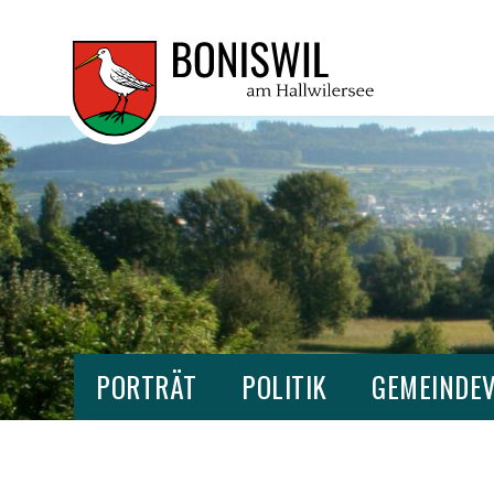
NAVIGIEREN IN BONISWIL
SCHNELLNAVIGATION
HAUPTNAVIGATION BONISWIL
PORTRÄT
POLITIK
GEMEINDE