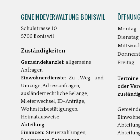
FOOTER
GEMEINDEVERWALTUNG BONISWIL
ÖFFNUNG
Schulstrasse 10
Montag
5706 Boniswil
Dienstag
Mittwoc
Zuständigkeiten
Donners
Gemeindekanzlei:
allgemeine
Freitag
Anfragen
Einwohnerdienste:
Zu-, Weg- und
Termine 
Umzüge, Adressanfragen,
oder Vere
ausländerrechtliche Belange,
zuständig
Mieterwechsel, ID-Anträge,
Wohnsitzbestätigungen,
Gemeinde
Heimatausweise
Einwohne
Abteilung
Abteilun
Finanzen:
Steuerzahlungen,
Abteilun