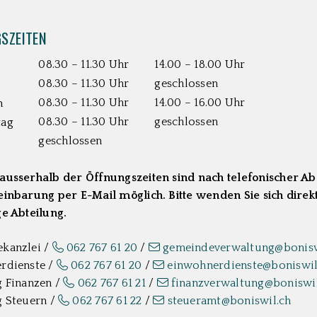
SZEITEN
08.30 – 11.30 Uhr
14.00 – 18.00 Uhr
08.30 – 11.30 Uhr
geschlossen
08.30 – 11.30 Uhr
14.00 – 16.00 Uhr
h
08.30 – 11.30 Uhr
geschlossen
tag
geschlossen
ausserhalb der Öffnungszeiten sind nach telefonischer A
inbarung per E-Mail möglich. Bitte wenden Sie sich direkt
e Abteilung.
kanzlei /
062 767 61 20
/
gemeindeverwaltung@bonisw
rdienste /
062 767 61 20
/
einwohnerdienste@boniswil
g Finanzen /
062 767 61 21
/
finanzverwaltung@boniswil
g Steuern /
062 767 61 22
/
steueramt@boniswil.ch