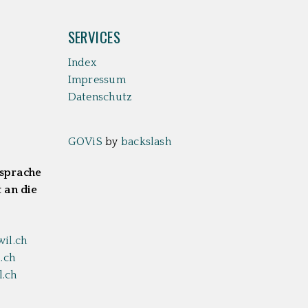
SERVICES
Index
Impressum
Datenschutz
GOViS
by
backslash
bsprache
 an die
il.ch
.ch
.ch