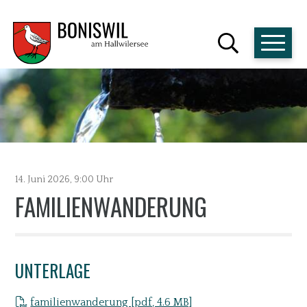
HAUPTN
NAVIGIEREN IN BONISWIL
SCHNELLNAVIGATION
14. Juni 2026
, 9:00 Uhr
FAMILIENWANDERUNG
UNTERLAGE
familienwanderung [pdf, 4.6 MB]