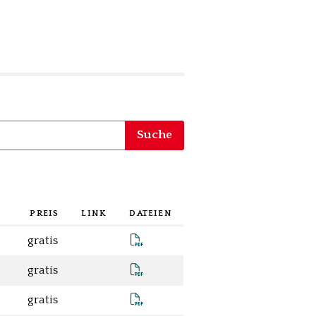
Suche
PREIS
LINK
DATEIEN
Abfallreglement.pdf
gratis
Abwasserreglement.pdf
gratis
Baugebührenreglement ab 01.0
gratis