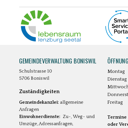
UNSERE PARTNER
FOOTER
GEMEINDEVERWALTUNG BONISWIL
ÖFFNUNG
Schulstrasse 10
Montag
5706 Boniswil
Dienstag
Mittwoc
Zuständigkeiten
Donners
Gemeindekanzlei:
allgemeine
Freitag
Anfragen
Einwohnerdienste:
Zu-, Weg- und
Termine 
Umzüge, Adressanfragen,
oder Vere