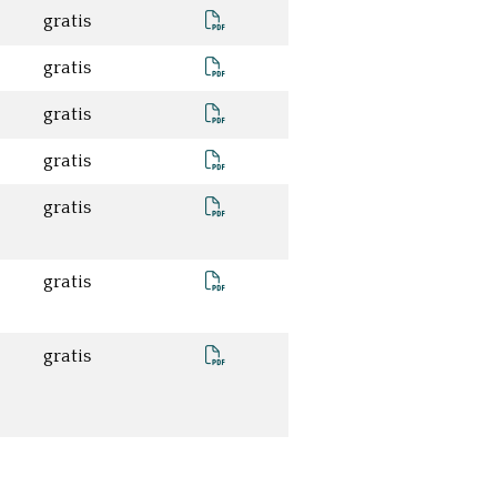
Bestattungs- und Friedhofreg
gratis
Gemeindeordnung.pdf
gratis
MerkblattWasserentnahmeabH
gratis
Reglement Wasserversorgung.
gratis
reglement_entwaesserung_lie
gratis
Erschliessungsfinanzierungsre
gratis
Elternbeitragsreglement.pdf
gratis