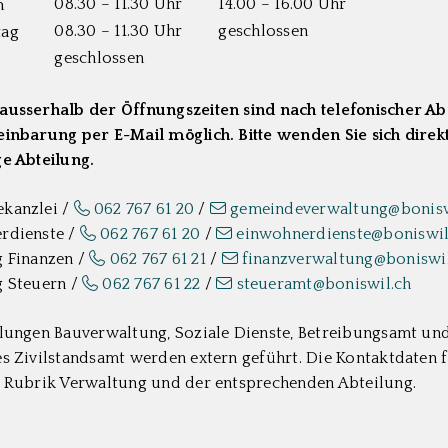
08.30 – 11.30 Uhr
14.00 – 16.00 Uhr
h
08.30 – 11.30 Uhr
geschlossen
tag
geschlossen
ausserhalb der Öffnungszeiten sind nach telefonischer A
inbarung per E-Mail möglich. Bitte wenden Sie sich direkt
e Abteilung.
kanzlei /
062 767 61 20
/
gemeindeverwaltung@bonisw
rdienste /
062 767 61 20
/
einwohnerdienste@boniswil
g Finanzen /
062 767 61 21
/
finanzverwaltung@boniswil
g Steuern /
062 767 61 22
/
steueramt@boniswil.ch
lungen Bauverwaltung, Soziale Dienste, Betreibungsamt un
s Zivilstandsamt werden extern geführt. Die Kontaktdaten f
r Rubrik Verwaltung und der entsprechenden Abteilung.