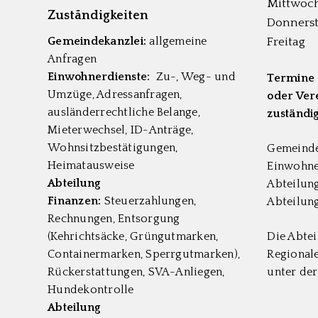
Mittwoc
Zuständigkeiten
Donners
Gemeindekanzlei:
allgemeine
Freitag
Anfragen
Einwohnerdienste:
Zu-, Weg- und
Termine 
Umzüge, Adressanfragen,
oder Vere
ausländerrechtliche Belange,
zuständig
Mieterwechsel, ID-Anträge,
Wohnsitzbestätigungen,
Gemeinde
Heimatausweise
Einwohne
Abteilung
Abteilun
Finanzen:
Steuerzahlungen,
Abteilun
Rechnungen, Entsorgung
(Kehrichtsäcke, Grüngutmarken,
Die Abtei
Containermarken, Sperrgutmarken),
Regionale
Rückerstattungen, SVA-Anliegen,
unter de
Hundekontrolle
Abteilung