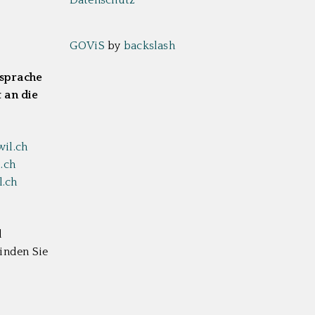
GOViS
by
backslash
bsprache
 an die
il.ch
.ch
.ch
d
inden Sie